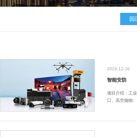
园
2019-12-16
智能安防
项目介绍：工业
口、高空抛物、
电视监控系统具